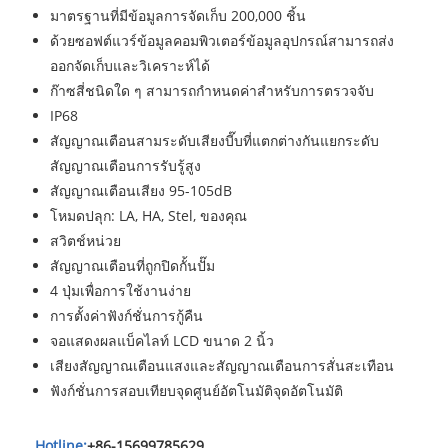
มาตรฐานที่มีข้อมูลการจัดเก็บ 200,000 ชิ้น
ด้วยซอฟต์แวร์ข้อมูลคอมพิวเตอร์ข้อมูลอุปกรณ์สามารถส่ง
ออกจัดเก็บและวิเคราะห์ได้
ก๊าซสี่ชนิดใด ๆ สามารถกำหนดค่าสำหรับการตรวจจับ
IP68
สัญญาณเตือนสามระดับเสียงบี๊บที่แตกต่างกันแยกระดับ
สัญญาณเตือนการรับรู้สูง
สัญญาณเตือนเสียง 95-105dB
โหมดปลุก: LA, HA, Stel, ของคุณ
สวิตช์หน่วย
สัญญาณเตือนที่ถูกปิดกั้นปั๊ม
4 ปุ่มเพื่อการใช้งานง่าย
การตั้งค่าฟังก์ชั่นการกู้คืน
จอแสดงผลแบ็คไลท์ LCD ขนาด 2 นิ้ว
เสียงสัญญาณเตือนแสงและสัญญาณเตือนการสั่นสะเทือน
ฟังก์ชั่นการสอบเทียบจุดศูนย์อัตโนมัติจุดอัตโนมัติ
Hotline:
+86-15699785629