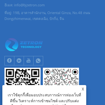
อีเมล: info@bjzetron.com
ที่อยู่: 19B, อาคารสำนักงาน, Oriental Ginza, No.48 ถนน
Dongzhimenwai, เขตตงเฉิง, ปักกิ่ง, จีน
X
เราใช้คุกกี้เพื่อมอบประสบการณ์การท่องเว็บที่
ดีขึ้น วิเคราะห์การเข้าชมไซต์ และปรับแต่ง