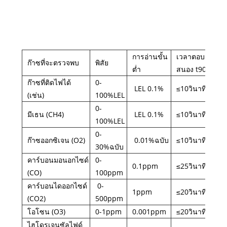
การอ่านขั้น
เวลาตอบ
ก๊าซที่จะตรวจพบ
พิสัย
ต่ำ
สนอง t90
ก๊าซที่ติดไฟได้
0-
LEL 0.1%
≤10วินาที
(เช่น)
100%LEL
0-
มีเธน (CH4)
LEL 0.1%
≤10วินาที
100%LEL
0-
ก๊าซออกซิเจน (O2)
0.01%ฉบับ
≤10วินาที
30%ฉบับ
คาร์บอนมอนอกไซด์
0-
0.1ppm
≤25วินาที
(CO)
100ppm
คาร์บอนไดออกไซด์
0-
1ppm
≤20วินาที
(CO2)
500ppm
โอโซน (O3)
0-1ppm
0.001ppm
≤20วินาที
ไฮโดรเจนซัลไฟด์