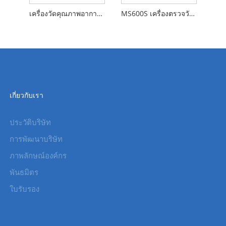
เครื่องวัดคุณภาพอากาศแบบพกพา
MS600S เครื่องตรวจวัดก๊าซแบบพกพา
เกี่ยวกับเรา
ประวัติบริษัท
การพัฒนาบริษัท
ภาพลักษณ์องค์กร
พันธมิตร
ใบรับรอง